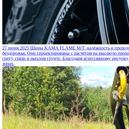
27 июня 2025
Шины KAMA FLAME M/T: надёжность и проходим
бездорожья. Они спроектированы с расчётом на высокую прохо
снегу, грязи и рыхлом грунте. Благодаря агрессивному рисунк
зонах.