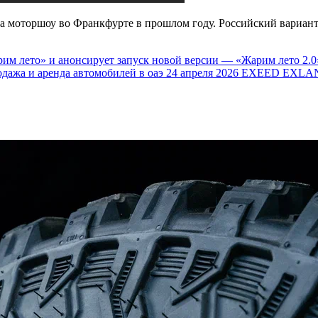
а моторшоу во Франкфурте в прошлом году. Российский вариант 
им лето» и анонсирует запуск новой версии — «Жарим лето 2.0
одажа и аренда автомобилей в оаэ
24 апреля 2026
EXEED EXLAN