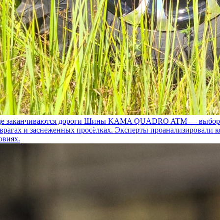
 заканчиваются дороги
Шины KAMA QUADRO ATM — выбор для т
 оврагах и заснеженных просёлках. Эксперты проанализировали 
овиях.