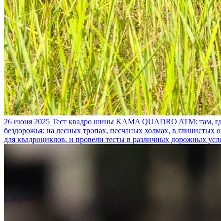
26 июня 2025
Тест квадро шины KAMA QUADRO ATM: там, где
бездорожья: на лесных тропах, песчаных холмах, в глинистых
для квадроциклов, и провели тесты в различных дорожных усл