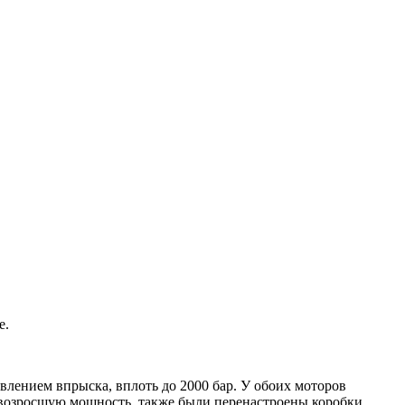
е.
лением впрыска, вплоть до 2000 бар. У обоих моторов
Под возросшую мощность, также были перенастроены коробки