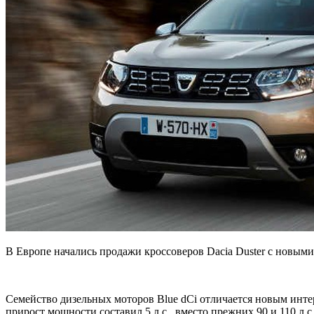
В Европе начались продажи кроссоверов Dacia Duster c новым
Семейство дизельных моторов Blue dCi отличается новым инте
прирост мощности составил 5 л.с., вместо прежних 90 и 110 л.