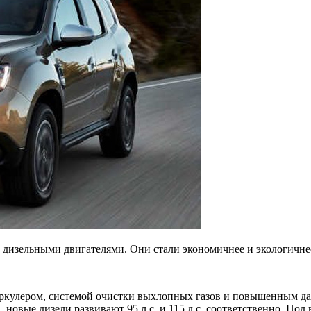
и дизельными двигателями. Они стали экономичнее и экологичне
ркулером, системой очистки выхлопных газов и повышенным дав
с., новые дизели развивают 95 л.с. и 115 л.с. соответственно. 