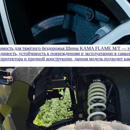
ость для тяжёлого бездорожья
Шины KAMA FLAME M/T — это с
димость, устойчивость к повреждениям и эксплуатацию в самых
у протектора и прочной конструкции, данная модель подходит ка