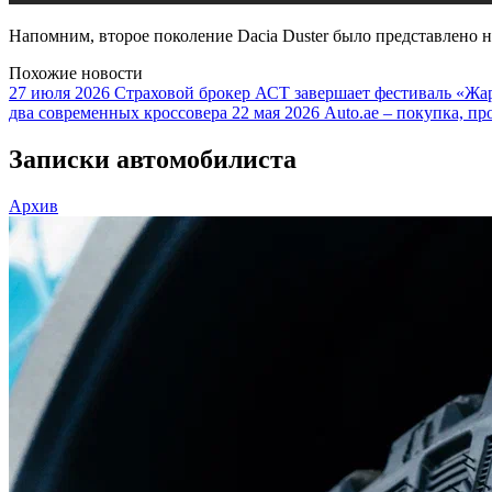
Напомним, второе поколение Dacia Duster было представлено н
Похожие новости
27 июля 2026
Страховой брокер АСТ завершает фестиваль «Жар
два современных кроссовера
22 мая 2026
Auto.ae – покупка, пр
Записки автомобилиста
Архив