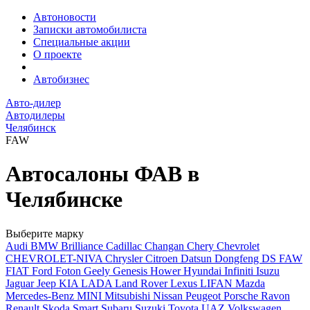
Автоновости
Записки автомобилиста
Специальные акции
О проекте
Автобизнес
Авто-дилер
Автодилеры
Челябинск
FAW
Автосалоны ФАВ в
Челябинске
Выберите марку
Audi
BMW
Brilliance
Cadillac
Changan
Chery
Chevrolet
CHEVROLET-NIVA
Chrysler
Citroen
Datsun
Dongfeng
DS
FAW
FIAT
Ford
Foton
Geely
Genesis
Hower
Hyundai
Infiniti
Isuzu
Jaguar
Jeep
KIA
LADA
Land Rover
Lexus
LIFAN
Mazda
Mercedes-Benz
MINI
Mitsubishi
Nissan
Peugeot
Porsche
Ravon
Renault
Skoda
Smart
Subaru
Suzuki
Toyota
UAZ
Volkswagen