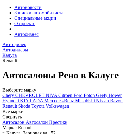
Автоновости
Записки автомобилиста
Специальные акции
О проекте
Автобизнес
Авто-дилер
Автодилеры
Калуга
Renault
Автосалоны Рено в Калуге
Выберите марку
Chery
CHEVROLET-NIVA
Citroen
Ford
Foton
Geely
Hower
Hyundai
KIA
LADA
Mercedes-Benz
Mitsubishi
Nissan
Ravon
Renault
Skoda
Toyota
Volkswagen
Все марки
Свернуть
Автосалон Автосалон Престиж
Марка: Renault
г. Калуга, Зерновая ул., 52