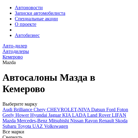
Автоновости
Записки автомобилиста
Специальные акции
О проекте
Автобизнес
Авто-дилер
Автодилеры
Кемерово
Mazda
Автосалоны Мазда в
Кемерово
Выберите марку
Audi
Brilliance
Chery
CHEVROLET-NIVA
Datsun
Ford
Foton
Geely
Hower
Hyundai
Jaguar
KIA
LADA
Land Rover
LIFAN
Mazda
Mercedes-Benz
Mitsubishi
Nissan
Ravon
Renault
Skoda
Subaru
Toyota
UAZ
Volkswagen
Все марки
Свернуть