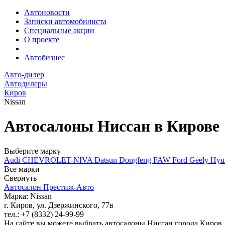
Автоновости
Записки автомобилиста
Специальные акции
О проекте
Автобизнес
Авто-дилер
Автодилеры
Киров
Nissan
Автосалоны Ниссан в Кирове
Выберите марку
Audi
CHEVROLET-NIVA
Datsun
Dongfeng
FAW
Ford
Geely
Hyu
Все марки
Свернуть
Автосалон Престиж-Авто
Марка: Nissan
г. Киров, ул. Дзержинского, 77в
тел.: +7 (8332) 24-99-99
На сайте вы можете выбрать автосалоны Ниссан города Киров.