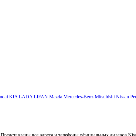
ndai
KIA
LADA
LIFAN
Mazda
Mercedes-Benz
Mitsubishi
Nissan
Pe
 Представлены все адреса и телефоны официальных дилеров Niss