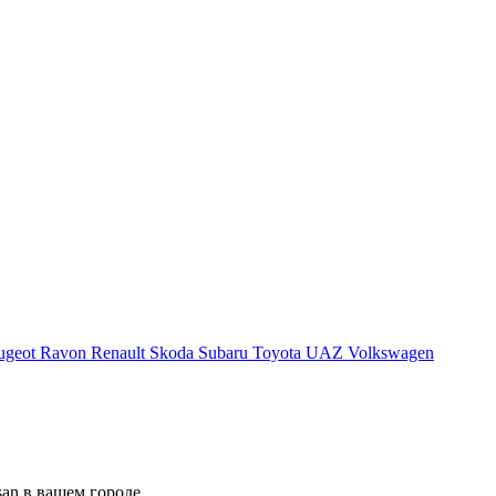
ugeot
Ravon
Renault
Skoda
Subaru
Toyota
UAZ
Volkswagen
an в вашем городе.