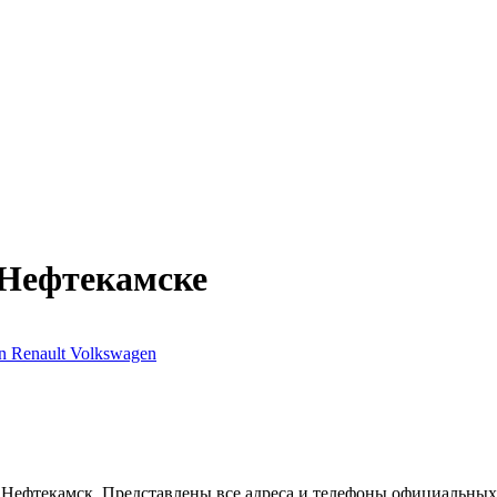
 Нефтекамске
an
Renault
Volkswagen
а Нефтекамск. Представлены все адреса и телефоны официальн