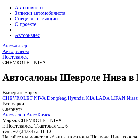
Автоновости
Записки автомобилиста
Специальные акции
О проекте
Автобизнес
Авто-дилер
Автодилеры
Нефтекамск
CHEVROLET-NIVA
Автосалоны Шевроле Нива в
Выберите марку
CHEVROLET-NIVA
Dongfeng
Hyundai
KIA
LADA
LIFAN
Niss
Все марки
Свернуть
Автосалон АвтоКамск
Марка: CHEVROLET-NIVA
г. Нефтекамск, Трактовая ул., 6
тел.: +7 (34783) 2-11-12
На сайте вы можете выбрать автосалоны Шевроле Нива город