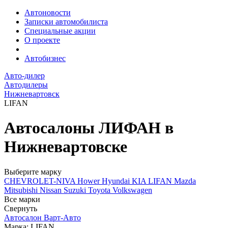
Автоновости
Записки автомобилиста
Специальные акции
О проекте
Автобизнес
Авто-дилер
Автодилеры
Нижневартовск
LIFAN
Автосалоны ЛИФАН в
Нижневартовске
Выберите марку
CHEVROLET-NIVA
Hower
Hyundai
KIA
LIFAN
Mazda
Mitsubishi
Nissan
Suzuki
Toyota
Volkswagen
Все марки
Свернуть
Автосалон Варт-Авто
Марка: LIFAN