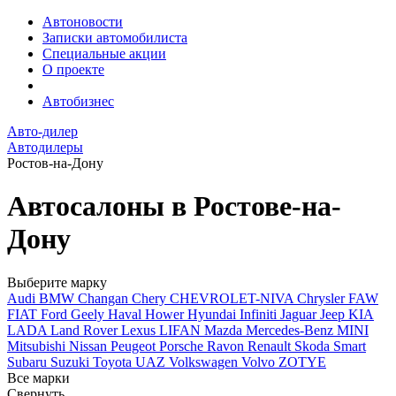
Автоновости
Записки автомобилиста
Специальные акции
О проекте
Автобизнес
Авто-дилер
Автодилеры
Ростов-на-Дону
Автосалоны в Ростове-на-
Дону
Выберите марку
Audi
BMW
Changan
Chery
CHEVROLET-NIVA
Chrysler
FAW
FIAT
Ford
Geely
Haval
Hower
Hyundai
Infiniti
Jaguar
Jeep
KIA
LADA
Land Rover
Lexus
LIFAN
Mazda
Mercedes-Benz
MINI
Mitsubishi
Nissan
Peugeot
Porsche
Ravon
Renault
Skoda
Smart
Subaru
Suzuki
Toyota
UAZ
Volkswagen
Volvo
ZOTYE
Все марки
Свернуть