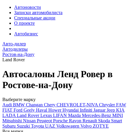
Автоновости
Записки автомобилиста
Специальные акции
О проекте
Автобизнес
Авто-дилер
Автодилеры
Ростов-на-Дону
Land Rover
Автосалоны Ленд Ровер в
Ростове-на-Дону
Выберите марку
Audi
BMW
Changan
Chery
CHEVROLET-NIVA
Chrysler
FAW
FIAT
Ford
Geely
Haval
Hower
Hyundai
Infiniti
Jaguar
Jeep
KIA
LADA
Land Rover
Lexus
LIFAN
Mazda
Mercedes-Benz
MINI
Mitsubishi
Nissan
Peugeot
Porsche
Ravon
Renault
Skoda
Smart
Subaru
Suzuki
Toyota
UAZ
Volkswagen
Volvo
ZOTYE
Все марки