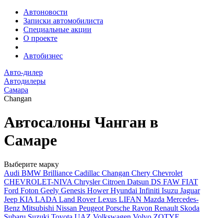
Автоновости
Записки автомобилиста
Специальные акции
О проекте
Автобизнес
Авто-дилер
Автодилеры
Самара
Changan
Автосалоны Чанган в
Самаре
Выберите марку
Audi
BMW
Brilliance
Cadillac
Changan
Chery
Chevrolet
CHEVROLET-NIVA
Chrysler
Citroen
Datsun
DS
FAW
FIAT
Ford
Foton
Geely
Genesis
Hower
Hyundai
Infiniti
Isuzu
Jaguar
Jeep
KIA
LADA
Land Rover
Lexus
LIFAN
Mazda
Mercedes-
Benz
Mitsubishi
Nissan
Peugeot
Porsche
Ravon
Renault
Skoda
Subaru
Suzuki
Toyota
UAZ
Volkswagen
Volvo
ZOTYE