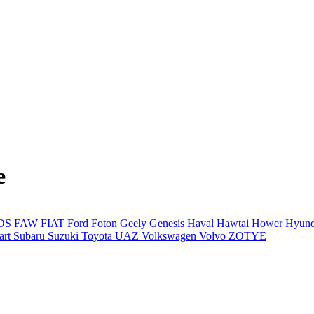
е
DS
FAW
FIAT
Ford
Foton
Geely
Genesis
Haval
Hawtai
Hower
Hyun
art
Subaru
Suzuki
Toyota
UAZ
Volkswagen
Volvo
ZOTYE