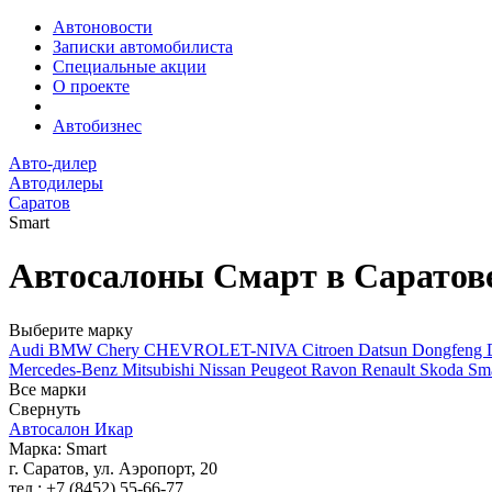
Автоновости
Записки автомобилиста
Специальные акции
О проекте
Автобизнес
Авто-дилер
Автодилеры
Саратов
Smart
Автосалоны Cмарт в Саратов
Выберите марку
Audi
BMW
Chery
CHEVROLET-NIVA
Citroen
Datsun
Dongfeng
Mercedes-Benz
Mitsubishi
Nissan
Peugeot
Ravon
Renault
Skoda
Sm
Все марки
Свернуть
Автосалон Икар
Марка: Smart
г. Саратов, ул. Аэропорт, 20
тел.: +7 (8452) 55-66-77