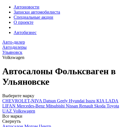
Автоновости
Записки автомобилиста
Специальные акции
О проекте
Автобизнес
Авто-дилер
Автодилеры
Ульяновск
Volkswagen
Автосалоны Фольксваген в
Ульяновске
Выберите марку
CHEVROLET-NIVA
Datsun
Geely
Hyundai
Isuzu
KIA
LADA
LIFAN
Mercedes-Benz
Mitsubishi
Nissan
Renault
Skoda
Toyota
UAZ
Volkswagen
Все марки
Свернуть
Автосалон Мотом Центр