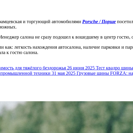
рамцевская и торгующий автомобилями
Porsche / Порше
посетил
зможных.
Менеджер салона не сразу подошел к вошедшему в центр гостю, 
и как: легкость нахождения автосалона, наличие парковки и па
ла к гостю салона.
ость для тяжёлого бездорожья
26 июня 2025
Тест квадро шин
 промышленной техники
31 мая 2025
Грузовые шины FORZA: над