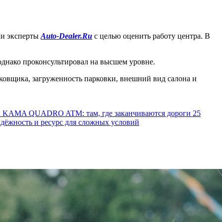
и эксперты
Auto-Dealer.Ru
с целью оценить работу центра. В
однако проконсультировал на высшем уровне.
рковщика, загруженность парковки, внешний вид салона и
ы KAMA QUADRO ATM: там, где заканчиваются дороги
25
ёжность и ресурс для сложных условий