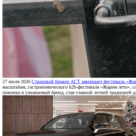
27 июля 2026
Страховой брокер АСТ завершает фестиваль «Жар
масштабам, гастрономического b2b-фестиваля «Жарим лето», с
пикника в узнаваемый бренд, став главной летней традицией 