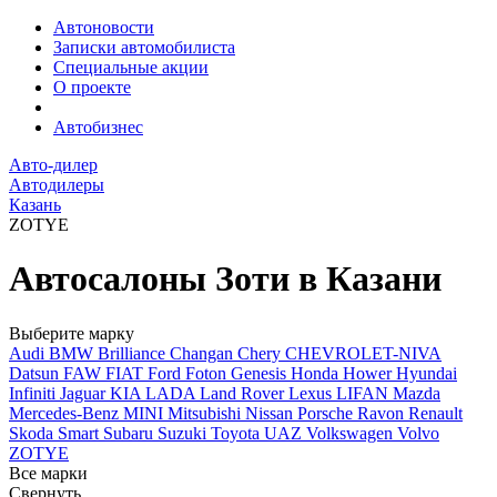
Автоновости
Записки автомобилиста
Специальные акции
О проекте
Автобизнес
Авто-дилер
Автодилеры
Казань
ZOTYE
Автосалоны Зоти в Казани
Выберите марку
Audi
BMW
Brilliance
Changan
Chery
CHEVROLET-NIVA
Datsun
FAW
FIAT
Ford
Foton
Genesis
Honda
Hower
Hyundai
Infiniti
Jaguar
KIA
LADA
Land Rover
Lexus
LIFAN
Mazda
Mercedes-Benz
MINI
Mitsubishi
Nissan
Porsche
Ravon
Renault
Skoda
Smart
Subaru
Suzuki
Toyota
UAZ
Volkswagen
Volvo
ZOTYE
Все марки
Свернуть