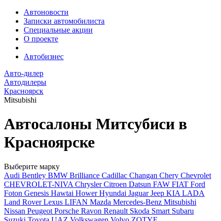
Автоновости
Записки автомобилиста
Специальные акции
О проекте
Автобизнес
Авто-дилер
Автодилеры
Красноярск
Mitsubishi
Автосалоны Митсубиси в
Красноярске
Выберите марку
Audi
Bentley
BMW
Brilliance
Cadillac
Changan
Chery
Chevrolet
CHEVROLET-NIVA
Chrysler
Citroen
Datsun
FAW
FIAT
Ford
Foton
Genesis
Hawtai
Hower
Hyundai
Jaguar
Jeep
KIA
LADA
Land Rover
Lexus
LIFAN
Mazda
Mercedes-Benz
Mitsubishi
Nissan
Peugeot
Porsche
Ravon
Renault
Skoda
Smart
Subaru
Suzuki
Toyota
UAZ
Volkswagen
Volvo
ZOTYE