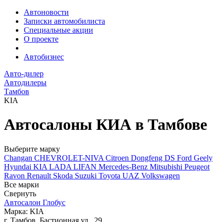
Автоновости
Записки автомобилиста
Специальные акции
О проекте
Автобизнес
Авто-дилер
Автодилеры
Тамбов
KIA
Автосалоны КИА в Тамбове
Выберите марку
Changan
CHEVROLET-NIVA
Citroen
Dongfeng
DS
Ford
Geely
Hyundai
KIA
LADA
LIFAN
Mercedes-Benz
Mitsubishi
Peugeot
Ravon
Renault
Skoda
Suzuki
Toyota
UAZ
Volkswagen
Все марки
Свернуть
Автосалон Глобус
Марка: KIA
г. Тамбов, Бастионная ул., 29