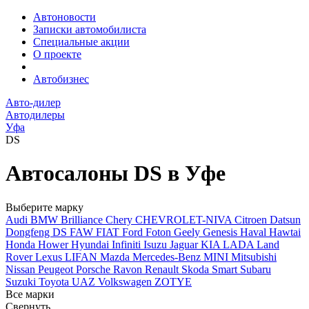
Автоновости
Записки автомобилиста
Специальные акции
О проекте
Автобизнес
Авто-дилер
Автодилеры
Уфа
DS
Автосалоны DS в Уфе
Выберите марку
Audi
BMW
Brilliance
Chery
CHEVROLET-NIVA
Citroen
Datsun
Dongfeng
DS
FAW
FIAT
Ford
Foton
Geely
Genesis
Haval
Hawtai
Honda
Hower
Hyundai
Infiniti
Isuzu
Jaguar
KIA
LADA
Land
Rover
Lexus
LIFAN
Mazda
Mercedes-Benz
MINI
Mitsubishi
Nissan
Peugeot
Porsche
Ravon
Renault
Skoda
Smart
Subaru
Suzuki
Toyota
UAZ
Volkswagen
ZOTYE
Все марки
Свернуть