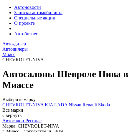
Автоновости
Записки автомобилиста
Специальные акции
О проекте
Автобизнес
Авто-дилер
Автодилеры
Миасс
CHEVROLET-NIVA
Автосалоны Шевроле Нива в
Миассе
Выберите марку
CHEVROLET-NIVA
KIA
LADA
Nissan
Renault
Skoda
Все марки
Свернуть
Автосалон Регинас
Марка: CHEVROLET-NIVA
г. Миасс, Тургоякское ш., 3/19