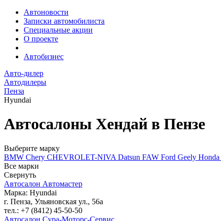
Автоновости
Записки автомобилиста
Специальные акции
О проекте
Автобизнес
Авто-дилер
Автодилеры
Пенза
Hyundai
Автосалоны Хендай в Пензе
Выберите марку
BMW
Chery
CHEVROLET-NIVA
Datsun
FAW
Ford
Geely
Hond
Все марки
Свернуть
Автосалон Автомастер
Марка: Hyundai
г. Пенза, Ульяновская ул., 56а
тел.: +7 (8412) 45-50-50
Автосалон Сура-Моторс-Сервис