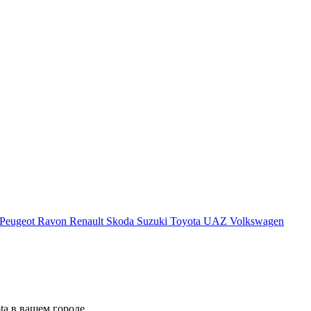
Peugeot
Ravon
Renault
Skoda
Suzuki
Toyota
UAZ
Volkswagen
a в вашем городе.