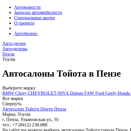
Автоновости
Записки автомобилиста
Специальные акции
О проекте
Автобизнес
Авто-дилер
Автодилеры
Пенза
Toyota
Автосалоны Тойота в Пензе
Выберите марку
BMW
Chery
CHEVROLET-NIVA
Datsun
FAW
Ford
Geely
Hond
Все марки
Свернуть
Автосалон Тойота Центр Пенза
Марка: Toyota
г. Пенза, Ульяновская ул., 91
тел.: +7 (8412) 238-888
На сайте вы можете выбрать автосалоны Тойота города Пенза. 