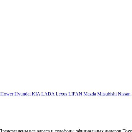
a
Hower
Hyundai
KIA
LADA
Lexus
LIFAN
Mazda
Mitsubishi
Nissan
Представлены все адреса и телефоны официальных дилеров Toyot