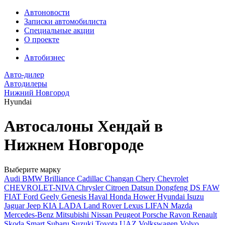
Автоновости
Записки автомобилиста
Специальные акции
О проекте
Автобизнес
Авто-дилер
Автодилеры
Нижний Новгород
Hyundai
Автосалоны Хендай в
Нижнем Новгороде
Выберите марку
Audi
BMW
Brilliance
Cadillac
Changan
Chery
Chevrolet
CHEVROLET-NIVA
Chrysler
Citroen
Datsun
Dongfeng
DS
FAW
FIAT
Ford
Geely
Genesis
Haval
Honda
Hower
Hyundai
Isuzu
Jaguar
Jeep
KIA
LADA
Land Rover
Lexus
LIFAN
Mazda
Mercedes-Benz
Mitsubishi
Nissan
Peugeot
Porsche
Ravon
Renault
Skoda
Smart
Subaru
Suzuki
Toyota
UAZ
Volkswagen
Volvo