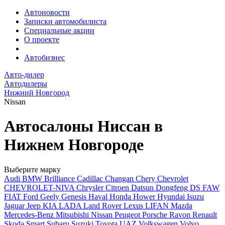
Автоновости
Записки автомобилиста
Специальные акции
О проекте
Автобизнес
Авто-дилер
Автодилеры
Нижний Новгород
Nissan
Автосалоны Ниссан в
Нижнем Новгороде
Выберите марку
Audi
BMW
Brilliance
Cadillac
Changan
Chery
Chevrolet
CHEVROLET-NIVA
Chrysler
Citroen
Datsun
Dongfeng
DS
FAW
FIAT
Ford
Geely
Genesis
Haval
Honda
Hower
Hyundai
Isuzu
Jaguar
Jeep
KIA
LADA
Land Rover
Lexus
LIFAN
Mazda
Mercedes-Benz
Mitsubishi
Nissan
Peugeot
Porsche
Ravon
Renault
Skoda
Smart
Subaru
Suzuki
Toyota
UAZ
Volkswagen
Volvo