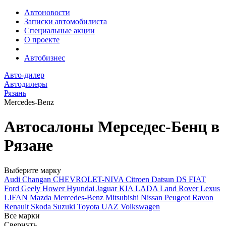
Автоновости
Записки автомобилиста
Специальные акции
О проекте
Автобизнес
Авто-дилер
Автодилеры
Рязань
Mercedes-Benz
Автосалоны Мерседес-Бенц в
Рязане
Выберите марку
Audi
Changan
CHEVROLET-NIVA
Citroen
Datsun
DS
FIAT
Ford
Geely
Hower
Hyundai
Jaguar
KIA
LADA
Land Rover
Lexus
LIFAN
Mazda
Mercedes-Benz
Mitsubishi
Nissan
Peugeot
Ravon
Renault
Skoda
Suzuki
Toyota
UAZ
Volkswagen
Все марки
Свернуть