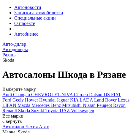
Автоновости
Записки автомобилиста
Специальные акции
О проекте
Автобизнес
Авто-дилер
Автодилеры
Рязань
Skoda
Автосалоны Шкода в Рязане
Выберите марку
Audi
Changan
CHEVROLET-NIVA
Citroen
Datsun
DS
FIAT
Ford
Geely
Hower
Hyundai
Jaguar
KIA
LADA
Land Rover
Lexus
LIFAN
Mazda
Mercedes-Benz
Mitsubishi
Nissan
Peugeot
Ravon
Renault
Skoda
Suzuki
Toyota
UAZ
Volkswagen
Все марки
Свернуть
Автосалон Чехия Авто
Марка: Skoda