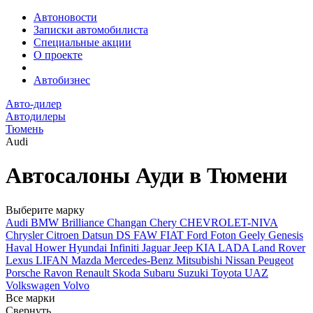
Автоновости
Записки автомобилиста
Специальные акции
О проекте
Автобизнес
Авто-дилер
Автодилеры
Тюмень
Audi
Автосалоны Ауди в Тюмени
Выберите марку
Audi
BMW
Brilliance
Changan
Chery
CHEVROLET-NIVA
Chrysler
Citroen
Datsun
DS
FAW
FIAT
Ford
Foton
Geely
Genesis
Haval
Hower
Hyundai
Infiniti
Jaguar
Jeep
KIA
LADA
Land Rover
Lexus
LIFAN
Mazda
Mercedes-Benz
Mitsubishi
Nissan
Peugeot
Porsche
Ravon
Renault
Skoda
Subaru
Suzuki
Toyota
UAZ
Volkswagen
Volvo
Все марки
Свернуть