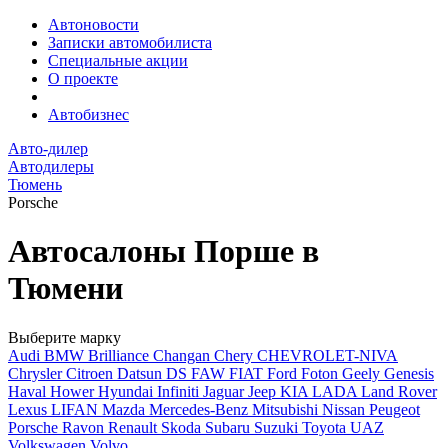
Автоновости
Записки автомобилиста
Специальные акции
О проекте
Автобизнес
Авто-дилер
Автодилеры
Тюмень
Porsche
Автосалоны Порше в
Тюмени
Выберите марку
Audi
BMW
Brilliance
Changan
Chery
CHEVROLET-NIVA
Chrysler
Citroen
Datsun
DS
FAW
FIAT
Ford
Foton
Geely
Genesis
Haval
Hower
Hyundai
Infiniti
Jaguar
Jeep
KIA
LADA
Land Rover
Lexus
LIFAN
Mazda
Mercedes-Benz
Mitsubishi
Nissan
Peugeot
Porsche
Ravon
Renault
Skoda
Subaru
Suzuki
Toyota
UAZ
Volkswagen
Volvo