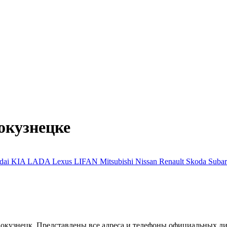
окузнецке
dai
KIA
LADA
Lexus
LIFAN
Mitsubishi
Nissan
Renault
Skoda
Suba
кузнецк. Представлены все адреса и телефоны официальных диле