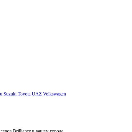
ru
Suzuki
Toyota
UAZ
Volkswagen
ров Brilliance в вашем городе.