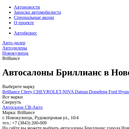
Автоновости
Записки автомобилиста
Специальные акции
О проекте
Автобизнес
Авто-дилер
Автодилеры
Новокузнецк
Brilliance
Автосалоны Бриллианс в Нов
Выберите марку
Brilliance
Chery
CHEVROLET-NIVA
Datsun
Dongfeng
Ford
Hyun
Все марки
Свернуть
Автосалон СВ-Авто
Марка: Brilliance
г. Новокузнецк, Рудокопровая ул., 10/4
тел.: +7 (3843) 200-009
На сайте вы можете выбрать автосалоны Бриллианс города Ново