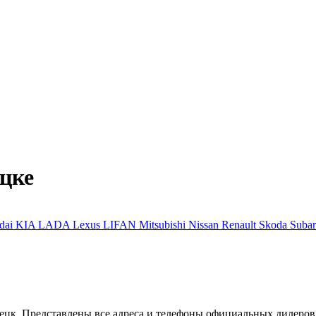
цке
dai
KIA
LADA
Lexus
LIFAN
Mitsubishi
Nissan
Renault
Skoda
Suba
ецк. Представлены все адреса и телефоны официальных дилеров 