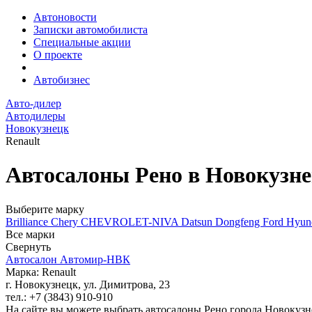
Автоновости
Записки автомобилиста
Специальные акции
О проекте
Автобизнес
Авто-дилер
Автодилеры
Новокузнецк
Renault
Автосалоны Рено в Новокузне
Выберите марку
Brilliance
Chery
CHEVROLET-NIVA
Datsun
Dongfeng
Ford
Hyun
Все марки
Свернуть
Автосалон Автомир-НВК
Марка: Renault
г. Новокузнецк, ул. Димитрова, 23
тел.: +7 (3843) 910-910
На сайте вы можете выбрать автосалоны Рено города Новокузн