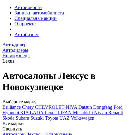
Автоновости
Записки автомобилиста
Специальные акции
О проекте
Автобизнес
Авто-дилер
Автодилеры
Новокузнецк
Lexus
Автосалоны Лексус в
Новокузнецке
Выберите марку
Brilliance
Chery
CHEVROLET-NIVA
Datsun
Dongfeng
Ford
Hyundai
KIA
LADA
Lexus
LIFAN
Mitsubishi
Nissan
Renault
Skoda
Subaru
Suzuki
Toyota
UAZ
Volkswagen
Все марки
Свернуть
Автосалон Лексус – Новокузнецк