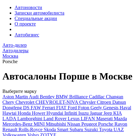
Автоновости
Записки автомобилиста
Специальные акции
О проекте
Автобизнес
Авто-дилер
Автодилеры
Москва
Porsche
Автосалоны Порше в Москве
Выберите марку
Aston Martin
Audi
Bentley
BMW
Brilliance
Cadillac
Changan
Chery
Chevrolet
CHEVROLET-NIVA
Chrysler
Citroen
Datsun
Dongfeng
DS
FAW
Ferrari
FIAT
Ford
Foton
Geely
Genesis
Haval
Hawtai
Honda
Hower
Hyundai
Infiniti
Isuzu
Jaguar
Jeep
KIA
LADA
Lamborghini
Land Rover
Lexus
LIFAN
Maserati
Mazda
Mercedes-Benz
MINI
Mitsubishi
Nissan
Peugeot
Porsche
Ravon
Renault
Rolls-Royce
Skoda
Smart
Subaru
Suzuki
Toyota
UAZ
Volkswagen
Volvo
ZOTYE