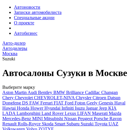
Автоновости
Записки автомобилиста
Специальные акции
О проекте
Автобизнес
Авто-дилер
Автодилеры
Москва
Suzuki
Автосалоны Сузуки в Москве
Выберите марку
Aston Martin
Audi
Bentley
BMW
Brilliance
Cadillac
Changan
Chery
Chevrolet
CHEVROLET-NIVA
Chrysler
Citroen
Datsun
Dongfeng
DS
FAW
Ferrari
FIAT
Ford
Foton
Geely
Genesis
Haval
Hawtai
Honda
Hower
Hyundai
Infiniti
Isuzu
Jaguar
Jeep
KIA
LADA
Lamborghini
Land Rover
Lexus
LIFAN
Maserati
Mazda
Mercedes-Benz
MINI
Mitsubishi
Nissan
Peugeot
Porsche
Ravon
Renault
Rolls-Royce
Skoda
Smart
Subaru
Suzuki
Toyota
UAZ
Volkswagen
Volvo
ZOTYE