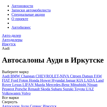
Автоновости
Записки автомобилиста
Специальные акции
О проекте
Автобизнес
Авто-дилер
Автодилеры
Иркутск
Audi
Автосалоны Ауди в Иркутске
Выберите марку
Audi
BMW
Changan
CHEVROLET-NIVA
Citroen
Datsun
FAW
FIAT
Ford
Foton
Honda
Hower
Hyundai
Jaguar
KIA
LADA
Land
Rover
Lexus
LIFAN
Mazda
Mercedes-Benz
Mitsubishi
Nissan
Peugeot
Porsche
Renault
Skoda
Subaru
Suzuki
Toyota
UAZ
Volkswagen
Volvo
Все марки
Свернуть
Автосалон Ауди Сервис Иркутск