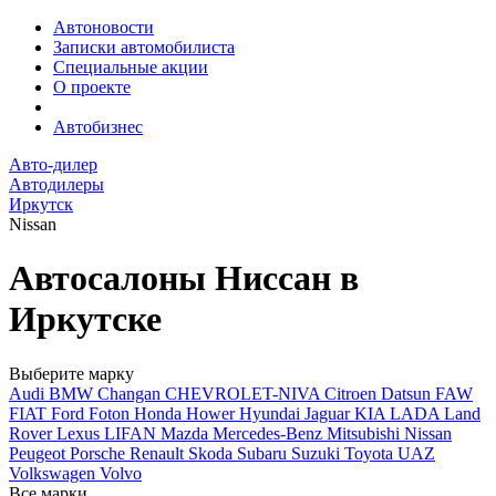
Автоновости
Записки автомобилиста
Специальные акции
О проекте
Автобизнес
Авто-дилер
Автодилеры
Иркутск
Nissan
Автосалоны Ниссан в
Иркутске
Выберите марку
Audi
BMW
Changan
CHEVROLET-NIVA
Citroen
Datsun
FAW
FIAT
Ford
Foton
Honda
Hower
Hyundai
Jaguar
KIA
LADA
Land
Rover
Lexus
LIFAN
Mazda
Mercedes-Benz
Mitsubishi
Nissan
Peugeot
Porsche
Renault
Skoda
Subaru
Suzuki
Toyota
UAZ
Volkswagen
Volvo
Все марки