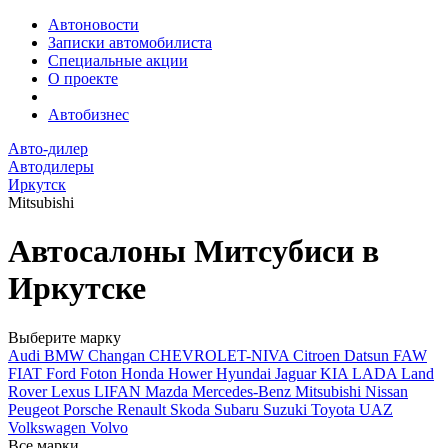
Автоновости
Записки автомобилиста
Специальные акции
О проекте
Автобизнес
Авто-дилер
Автодилеры
Иркутск
Mitsubishi
Автосалоны Митсубиси в
Иркутске
Выберите марку
Audi
BMW
Changan
CHEVROLET-NIVA
Citroen
Datsun
FAW
FIAT
Ford
Foton
Honda
Hower
Hyundai
Jaguar
KIA
LADA
Land
Rover
Lexus
LIFAN
Mazda
Mercedes-Benz
Mitsubishi
Nissan
Peugeot
Porsche
Renault
Skoda
Subaru
Suzuki
Toyota
UAZ
Volkswagen
Volvo
Все марки