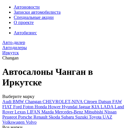
Автоновости
Записки автомобилиста
Специальные акции
О проекте
Автобизнес
Авто-дилер
Автодилеры
Иркутск
Changan
Автосалоны Чанган в
Иркутске
Выберите марку
Audi
BMW
Changan
CHEVROLET-NIVA
Citroen
Datsun
FAW
FIAT
Ford
Foton
Honda
Hower
Hyundai
Jaguar
KIA
LADA
Land
Rover
Lexus
LIFAN
Mazda
Mercedes-Benz
Mitsubishi
Nissan
Peugeot
Porsche
Renault
Skoda
Subaru
Suzuki
Toyota
UAZ
Volkswagen
Volvo
Все марки